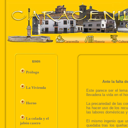
Caracenilla
Historia
Cultur
usos
Prólogo
La Vivienda
Horno
La colada y el
jabón casero