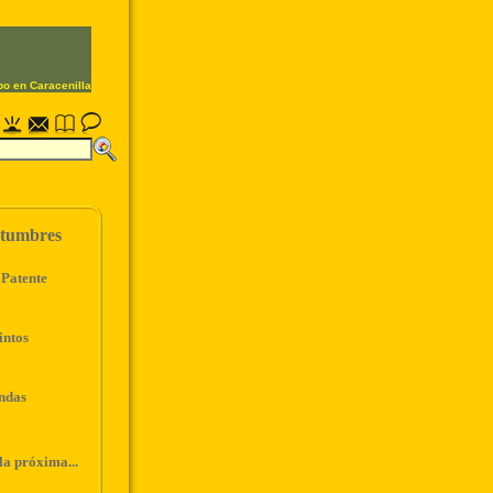
stumbres
Patente
intos
ndas
la próxima...