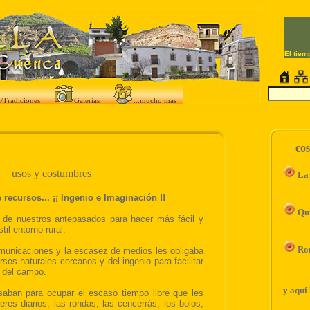
a/Tradiciones
Galerías
...mucho más
co
La 
Qu
Ro
y aquí 