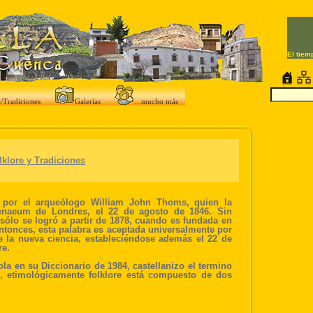
a/Tradiciones
Galerías
...mucho más
lklore y
T
radiciones
por el arqueólogo William John Thoms, quien la
henaeum de Londres, el 22 de agosto de 1846. Sin
sólo se logró a partir de 1878, cuando es fundada en
ntonces, esta palabra es aceptada universalmente por
e la nueva ciencia, estableciéndose además el 22 de
re.
a en su Diccionario de 1984, castellanizo el termino
",
etimológicamente f
olklore está compuesto de dos