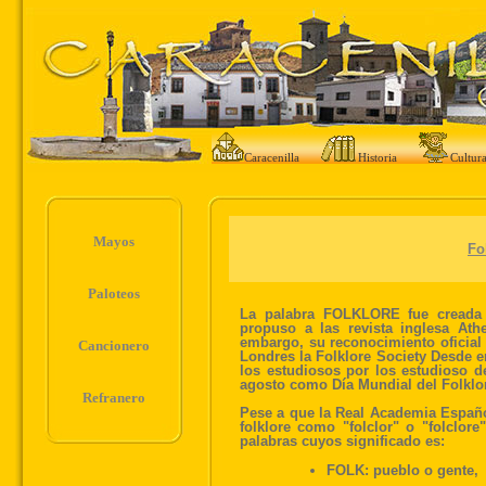
Caracenilla
Historia
Cultur
Mayos
Fo
Paloteos
La palabra FOLKLORE fue creada 
propuso a las revista inglesa At
embargo, su reconocimiento oficial 
Cancionero
Londres la Folklore Society Desde e
los estudiosos por los estudioso d
agosto como Día Mundial del Folklo
Refranero
Pese a que la Real Academia Español
folklore como "folclor" o "folclore
palabras cuyos significado es:
FOLK: pueblo o gente,