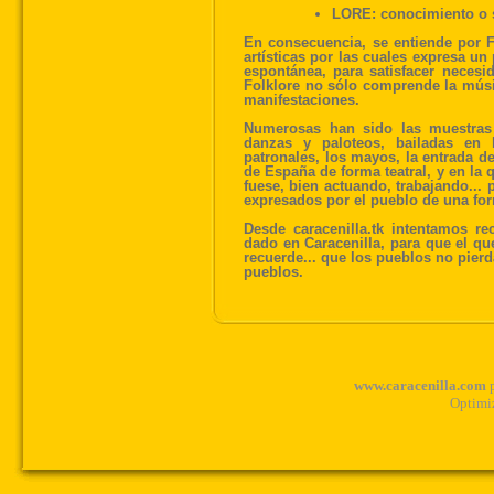
LORE: conocimiento o s
En consecuencia, se entiende por F
artísticas por las cuales expresa u
espontánea, para satisfacer necesid
Folklore no sólo comprende la músi
manifestaciones.
Numerosas han sido las muestras d
danzas y paloteos, bailadas en 
patronales, los mayos, la entrada d
de España de forma teatral, y en la 
fuese, bien actuando, trabajando... 
expresados por el pueblo de una fo
Desde caracenilla.tk intentamos 
dado en Caracenilla, para que el q
recuerde... que los pueblos no pierd
pueblos.
www.caracenilla.com
p
Optimi