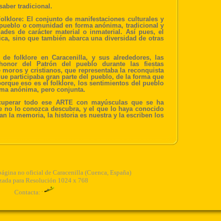
aber tradicional.
olklore: El conjunto de manifestaciones culturales y
n pueblo o comunidad en forma anónima, tradicional y
ades de carácter material o inmaterial. Así pues, el
ca, sino que también abarca una diversidad de otras
e folklore en Caracenilla, y sus alrededores, las
honor del Patrón del pueblo durante las fiestas
e moros y cristianos, que representaba la reconquista
que participaba gran parte del pueblo, de la forma que
porque eso es el folklore, los sentimientos del pueblo
rma anónima, pero conjunta.
recuperar todo ese ARTE con mayúsculas que se ha
ue no lo conozca descubra, y el que lo haya conocido
an la memoria, la historia es nuestra y la escriben los
ágina no oficial de Caracenilla (Cuenca, España)
zada para Resolución 1024 x 768
Contacta: