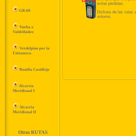
GR-69
Vuelta a
Valdeibáñez
Verdelpino por la
Falsomera
Bonilla Castillejo
Alcarria
Meridional I
Alcarria
Meridional II
Otras RUTAS