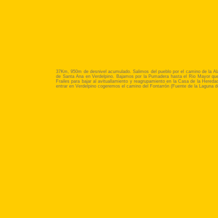
37Km, 950m de desnivel acumulado. Salimos del pueblo por el camino de la A
de Santa Ana en Verdelpino. Bajamos por la Pumadera hasta el Rio Mayor que c
Frailes para bajar al avituallamiento y reagrupamiento en la Casa de la Hered
entrar en Verdelpino cogeremos el camino del Fontarrón (Fuente de la Laguna del