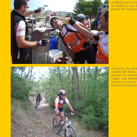
a tirarnos por el
su belleza y por 
manto de hojaras
Cruzando la carre
camino del Boleo,
ocasión no estuvo
migas, esa mermel
cafeses y copas
cuantos perezosos.