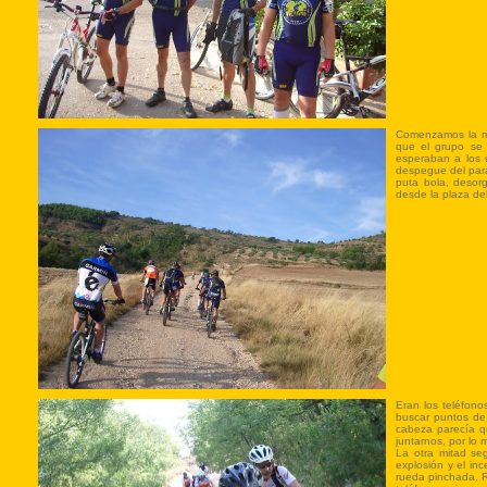
Comenzamos la ma
que el grupo se 
esperaban a los ú
despegue del para
puta bola, desorg
desde la plaza d
Eran los teléfon
buscar puntos de
cabeza parecía q
juntarnos, por lo 
La otra mitad se
explosión y el i
rueda pinchada. R