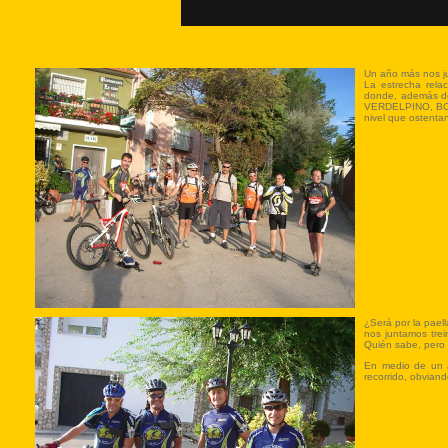
Un año más nos j
La estrecha rela
donde, además de 
VERDELPINO, BONI
nivel que ostenta
¿Será por la pael
nos juntamos trei
Quién sabe, pero 
En medio de un a
recorrido, obvia