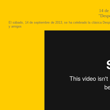
14 de
"Desp
El sábado, 14 de septiembre de 2013, se ha celebrado la clásica
Desp
y amigos