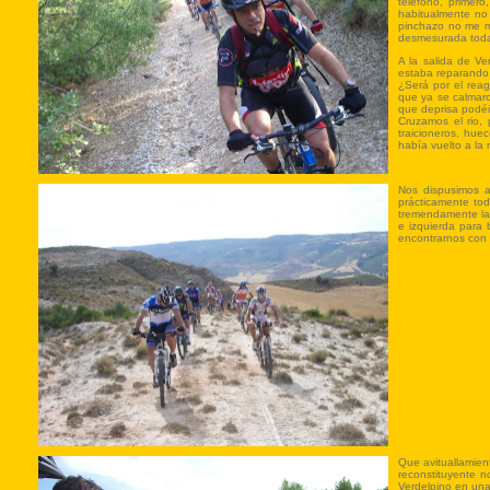
teléfono, primer
habitualmente no 
pinchazo no me m
desmesurada todas
A la salida de Ve
estaba reparando 
¿Será por el reag
que ya se calmaro
que deprisa podéis
Cruzamos el rio, 
traicioneros, hue
había vuelto a la 
Nos dispusimos a
prácticamente to
tremendamente lar
e izquierda para 
encontrarnos con 
Que avituallamien
reconstituyente n
Verdelpino en una