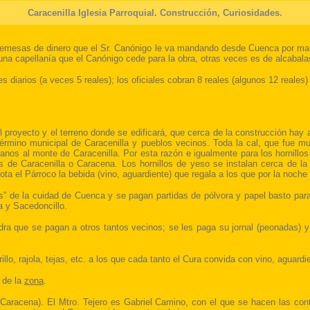
Caracenilla Iglesia Parroquial. Construcción, Curiosidades.
 remesas de dinero que el Sr. Canónigo le va mandando desde Cuenca por man
na capellanía que el Canónigo cede para la obra, otras veces es de alcabalas
iarios (a veces 5 reales); los oficiales cobran 8 reales (algunos 12 reales)
 proyecto y el terreno donde se edificará, que cerca de la construcción hay
érmino municipal de Caracenilla y pueblos vecinos. Toda la cal, que fue m
rcanos al monte de Caracenilla. Por esta razón e igualmente para los hornil
es de Caracenilla o Caracena. Los hornillos de yeso se instalan cerca de l
ta el Párroco la bebida (vino, aguardiente) que regala a los que por la noche
s” de la cuidad de Cuenca y se pagan partidas de pólvora y papel basto para
 y Sacedoncillo.
a que se pagan a otros tantos vecinos; se les paga su jornal (peonadas) y e
illo, rajola, tejas, etc. a los que cada tanto el Cura convida con vino, aguard
 de la
zona
.
 de Caracena). El Mtro. Tejero es Gabriel Camino, con el que se hacen las c