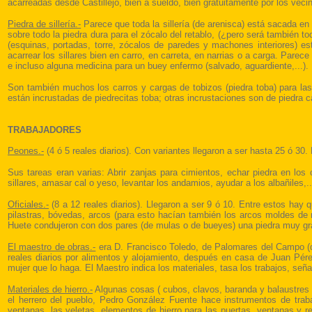
acarreadas desde Castillejo, bien a sueldo, bien gratuitamente por los veci
Piedra de sillería.-
Parece que toda la sillería (de arenisca) está sacada en 
sobre todo la piedra dura para el zócalo del retablo, (¿pero será también to
(esquinas, portadas, torre, zócalos de paredes y machones interiores) es
acarrear los sillares bien en carro, en carreta, en narrias o a carga. Pare
e incluso alguna medicina para un buey enfermo (salvado, aguardiente,...).
Son también muchos los carros y cargas de tobizos (piedra toba) para las 
están incrustadas de piedrecitas toba; otras incrustaciones son de piedra c
TRABAJADORES
Peones.-
(4 ó 5 reales diarios). Con variantes llegaron a ser hasta 25 ó 30
Sus tareas eran varias: Abrir zanjas para cimientos, echar piedra en los 
sillares, amasar cal o yeso, levantar los andamios, ayudar a los albañiles,..
Oficiales.-
(8 a 12 reales diarios). Llegaron a ser 9 ó 10. Entre estos hay q
pilastras, bóvedas, arcos (para esto hacían también los arcos moldes de m
Huete condujeron con dos pares (de mulas o de bueyes) una piedra muy gran
El maestro de obras.-
era D. Francisco Toledo, de Palomares del Campo (q
reales diarios por alimentos y alojamiento, después en casa de Juan Pérez
mujer que lo haga. El Maestro indica los materiales, tasa los trabajos, seña
Materiales de hierro.-
Algunas cosas ( cubos, clavos, baranda y balaustres de
el herrero del pueblo, Pedro González Fuente hace instrumentos de trabaj
ventanas, las veletas, elementos de hierro para las puertas, ventanas y ret