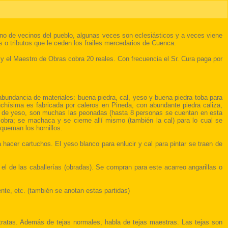
o de vecinos del pueblo, algunas veces son eclesiásticos y a veces viene
 o tributos que le ceden los frailes mercedarios de Cuenca.
 y el Maestro de Obras cobra 20 reales. Con frecuencia el Sr. Cura paga por
 abundancia de materiales: buena piedra, cal, yeso y buena piedra toba para
uchísima es fabricada por caleros en Pineda, con abundante piedra caliza,
los de yeso, son muchas las peonadas (hasta 8 personas se cuentan en esta
a obra; se machaca y se cierne allí mismo (también la cal) para lo cual se
 queman los hornillos.
 hacer cartuchos. El yeso blanco para enlucir y cal para pintar se traen de
l de las caballerías (obradas). Se compran para este acarreo angarillas o
iente, etc. (también se anotan estas partidas)
ontratas. Además de tejas normales, habla de tejas maestras. Las tejas son