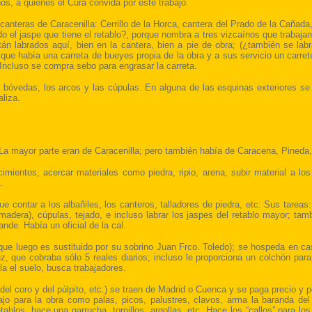
nos, a quienes el Cura convida por este trabajo.
canteras de Caracenilla: Cerrillo de la Horca, cantera del Prado de la Cañada,
do el jaspe que tiene el retablo?, porque nombra a tres vizcaínos que trabajan
tán labrados aquí, bien en la cantera, bien a pie de obra; (¿también se lab
ce que había una carreta de bueyes propia de la obra y a sus servicio un carre
 Incluso se compra sebo para engrasar la carreta.
bóvedas, los arcos y las cúpulas. En alguna de las esquinas exteriores se 
aliza.
. La mayor parte eran de Caracenilla; pero también había de Caracena, Pineda,
cimientos, acercar materiales como piedra, ripio, arena, subir material a lo
.
ue contar a los albañiles, los canteros, talladores de piedra, etc. Sus tareas
adera), cúpulas, tejado, e incluso labrar los jaspes del retablo mayor; tam
de. Había un oficial de la cal.
ue luego es sustituido por su sobrino Juan Frco. Toledo); se hospeda en ca
, que cobraba sólo 5 reales diarios; incluso le proporciona un colchón para 
la el suelo, busca trabajadores.
l coro y del púlpito, etc.) se traen de Madrid o Cuenca y se paga precio y po
o para la obra como palas, picos, palustres, clavos, arma la baranda del 
ablos, hace una garrucha, tornillos, argollas, etc. Hace los “callos” para los