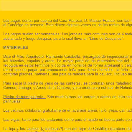
Los pagos corren por cuenta del Cura Párroco, D. Manuel Franco, con las
el Canónigo en persona. Este dinero algunas veces es de las rentas de algu
Los pagos suelen ser semanales. Los jornales más comunes son de 4 reales d
adelantado y luego desquita, para lo cual lleva un “Libro de Desquites”.
MATERIALES
Dice el Mtro. Arquitecto, Raimundo Carabella, encargado de inspeccionar el
las bóvedas, cúpulas y arcos. La mayor parte de los materiales son del t
recogida en estos términos y cocida en hornillos de forma artesanal y ce
tarea) que se pagan por proporcionar leña para dichos hornillos; la leña 
compran pisones, harneros, una pala de madera para la cal, etc. Incluso ano
Para sacar la piedra de yeso de las canteras, se contratan unos “taladrero
Cuenca, Jabaga, y Arcos de la Cantera; yeso crudo para estucar de Noheda
Piedra de mampostería.-
Son muchísimas las cargas o carros de esta piedr
parihuelas.
Los vecinos colaboran gratuitamente en acarrear arena, ripio, yeso, cal, ladr
Las vigas, tanto para los andamios como para el tejado en buena parte son
La teja y los ladrillos (¿baldosas?) son del tejar de Castillejo (también