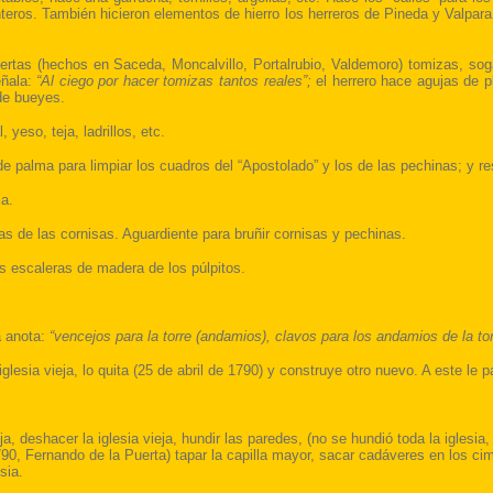
eros. También hicieron elementos de hierro los herreros de Pineda y Valpara
rtas (hechos en Saceda, Moncalvillo, Portalrubio, Valdemoro) tomizas, sog
eñala:
“Al ciego por hacer tomizas tantos reales”;
el herrero hace agujas de p
 de bueyes.
yeso, teja, ladrillos, etc.
 de palma para limpiar los cuadros del “Apostolado” y los de las pechinas; y re
ja.
as de las cornisas. Aguardiente para bruñir cornisas y pechinas.
las escaleras de madera de los púlpitos.
a anota:
“vencejos para la torre (andamios), clavos para los andamios de la to
lesia vieja, lo quita (25 de abril de 1790) y construye otro nuevo. A este le 
ja, deshacer la iglesia vieja, hundir las paredes, (no se hundió toda la iglesia
1790,
Fernando
de la Puerta) tapar la capilla mayor, sacar cadáveres en los ci
sia.