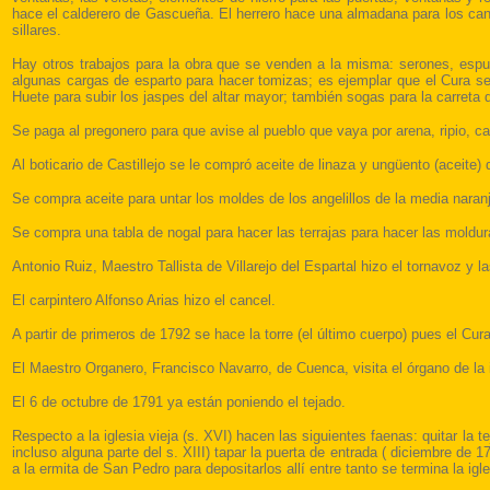
hace el calderero de Gascueña. El herrero hace una almadana para los cant
sillares.
Hay otros trabajos para la obra que se venden a la misma: serones, espue
algunas cargas de esparto para hacer tomizas; es ejemplar que el Cura s
Huete para subir los jaspes del altar mayor; también sogas para la carreta
Se paga al pregonero para que avise al pueblo que vaya por arena, ripio, cal, 
Al boticario de Castillejo se le compró aceite de linaza y ungüento (aceite)
Se compra aceite para untar los moldes de los angelillos de la media naran
Se compra una tabla de nogal para hacer las terrajas para hacer las moldur
Antonio Ruiz, Maestro Tallista de Villarejo del Espartal hizo el tornavoz y 
El carpintero Alfonso Arias hizo el cancel.
A partir de primeros de 1792 se hace la torre (el último cuerpo) pues el Cur
El Maestro Organero, Francisco Navarro, de Cuenca, visita el órgano de la ig
El 6 de octubre de 1791 ya están poniendo el tejado.
Respecto a la iglesia vieja (s. XVI) hacen las siguientes faenas: quitar la te
incluso alguna parte del s. XIII) tapar la puerta de entrada ( diciembre de 
a la ermita de San Pedro para depositarlos allí entre tanto se termina la igle