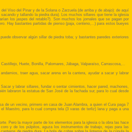
 del Viso del Pinar y de la Solana o Zarzuela (de arriba y de abajo): de aquí
 sacando y tallando la piedra dura). Los muchos sillares que tiene la iglesia
rarían los jaspes del retablo?). Son muchos los jornales que se pagan por
tero. Hay bastantes partidas de pienso (paja, centeno,...) para estos bueyes
puede observar algún sillar de piedra toba; y bastantes paredes exteriores
 Castillejo, Huete, Bonilla, Palomares, Jábaga, Valparaíso, Carrascosa,...
s andamios, traer agua, sacar arena en la cantera, ayudar a sacar y labrar
: Sacar y labrar sillares, fundar o sentar cimientos, hacer pared, machones,
bién labraron la estatua de San José de la fachada sur, para lo cual desde
sa de un vecino, primero en casa de Juan Alambra, a quien el Cura paga 7
el Maestro, para lo cual compra tela (3 varas de terliz) lana y paga a una
rte. Pero la mayor parte de los elementos para la iglesia o la obra las hace
coro y de los púlpitos, aguza los instrumentos de trabajo, rejas para las
 canteros de piedra dura. La bola de cobre sobre la linterna de la cúpula la