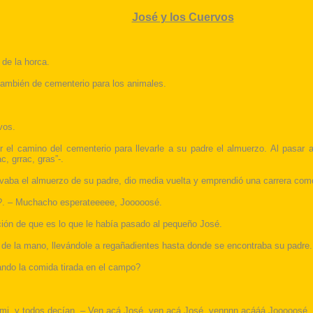
José y los Cuervos
 de la horca.
 también de cementerio para los animales.
vos.
el camino del cementerio para llevarle a su padre el almuerzo. Al pasar al
, grrac, gras”-.
levaba el almuerzo de su padre, dio media vuelta y emprendió una carrera como 
as?. – Muchacho esperateeeee, Jooooosé.
ación de que es lo que le había pasado al pequeño José.
 de la mano, llevándole a regañadientes hasta donde se encontraba su padre.
ando la comida tirada en el campo?
 mi, y todos decían. – Ven acá José, ven acá José, vennnn acááá Jooooosé.