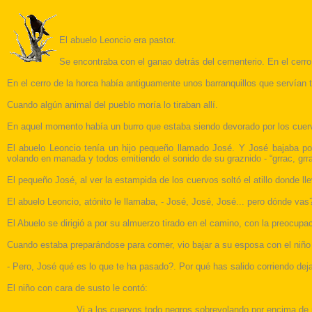
El abuelo Leoncio era pastor.
Se encontraba con el ganao detrás del cementerio. En el cerro
En el cerro de la horca había antiguamente unos barranquillos que servían
Cuando algún animal del pueblo moría lo tiraban allí.
En aquel momento había un burro que estaba siendo devorado por los cuer
El abuelo Leoncio tenía un hijo pequeño llamado José. Y José bajaba por 
volando en manada y todos emitiendo el sonido de su graznido - “grrac, grrac
El pequeño José, al ver la estampida de los cuervos soltó el atillo donde l
El abuelo Leoncio, atónito le llamaba, - José, José, José... pero dónde v
El Abuelo se dirigió a por su almuerzo tirado en el camino, con la preocup
Cuando estaba preparándose para comer, vio bajar a su esposa con el niño
-
Pero, José qué es lo que te ha pasado?. Por qué has salido corriendo dej
El niño con cara de susto le contó:
Vi a los cuervos todo negros sobrevolando por encima de