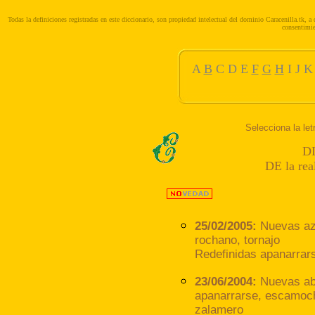
Todas la definiciones registradas en este diccionario, son propiedad intelectual del dominio Caracenilla.tk, a
consentimie
A
B
C
D
E
F
G
H
I
J
K