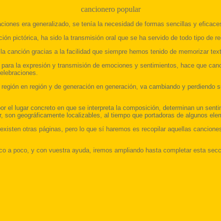
cancionero popular
iones era generalizado, se tenía la necesidad de formas sencillas y eficaces 
ón pictórica, ha sido la transmisión oral que se ha servido de todo tipo de r
do la canción gracias a la facilidad que siempre hemos tenido de memorizar 
para la expresión y transmisión de emociones y sentimientos, hace que canc
elebraciones.
e región en región y de generación en generación,
va cambiando y perdiendo su 
 el lugar concreto en que se interpreta la composición, determinan un sentimi
lar, son geográficamente localizables, al tiempo que portadoras de algunos e
existen otras páginas, pero lo que sí haremos es recopilar aquellas cancion
oco a poco, y con vuestra ayuda, iremos ampliando hasta completar esta secc